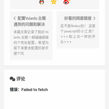
配置Volantis 主题
好看的网盘链接
遇到的问题和解决
这不是Node.js包！ 这是
个javascript的小工具？
本篇文章记录了我对 Vo
↑↑↑和上次一样的开
lantis 主题一路磕磕碰碰
头↑↑↑
的个性化配置，希望为
接下来要去配置的新手
避个坑
评论