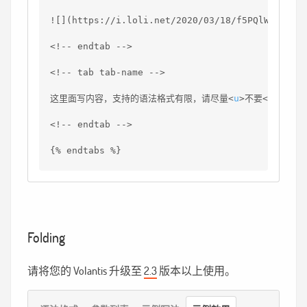
![](
https://i.loli.net/2020/03/18/f5PQlWisvm9z
<!-- endtab -->
<!-- tab tab-name -->
这里面写内容，支持的语法格式有限，请尽量
<
u
>
不要
</
u
>
写太
<!-- endtab -->
{% endtabs %}
Folding
请将您的 Volantis 升级至
2.3
版本以上使用。