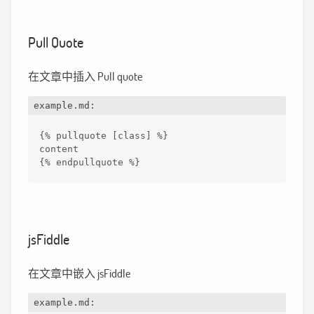
Pull Quote
在文章中插入 Pull quote
example.md:
{% pullquote [class] %}
content
{% endpullquote %}
jsFiddle
在文章中嵌入 jsFiddle
example.md: