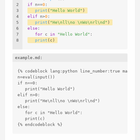
2
if
 n==
0
:
3
print
(
"Hello World"
)
4
elif
 n>
0
:
5
print
(
"He\nll\no \nWo\nrl\nd"
)
6
else
:
7
for
 c 
in
"Hello World"
:
8
print
(c)
example.md:
{% codeblock lang:python line
_number:true mark:3,
n=eval(input())
if n==0:
   print("Hello World")
elif n>0:
   print("He\nll\no \nWo\nrl\nd")
else:
   for c in "Hello World":
   print(c)
{% endcodeblock %}