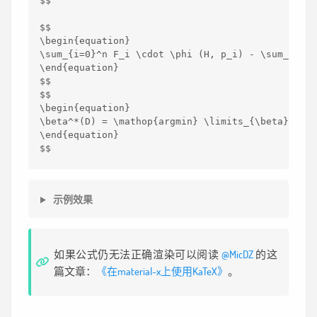
$$
$$
\begin{equation}
\sum
_{i=0}^n F_
i \cdot \phi (H, p
_i) - \sum_
{i=1}
\end{equation}
$$
$$
\begin{equation}
\beta^
*(D) = \mathop{argmin} \limits_{\beta} \lam
\end{equation}
$$
示例效果
如果公式仍无法正确渲染可以阅读
@MicDZ
的这
篇文章：
《在material-x上使用KaTeX》
。