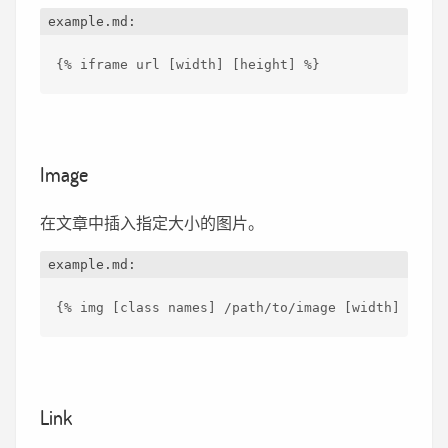
example.md:
{% iframe url [width] [height] %}
Image
在文章中插入指定大小的图片。
example.md:
{% img [class names] /path/to/image [width] [heig
Link