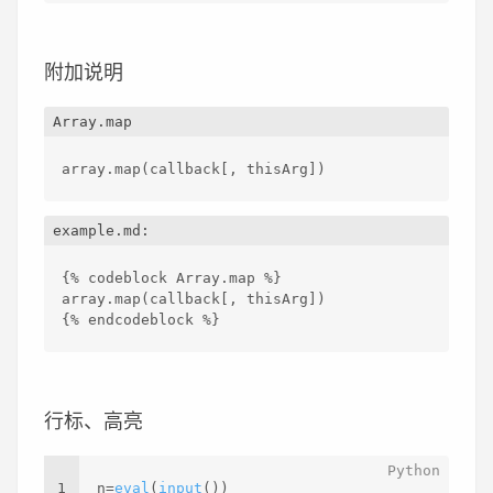
附加说明
Array.map
array.map(callback[, thisArg])
example.md:
{% codeblock Array.map %}
array.map(callback[, thisArg])
{% endcodeblock %}
行标、高亮
1
n=
eval
(
input
())