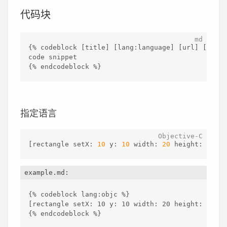
代码块
{% codeblock [title] [lang:language] [url] [link 
code snippet
{% endcodeblock %}
指定语言
[rectangle setX: 
10
 y: 
10
 width: 
20
 height: 
20
];
example.md:
{% codeblock lang:objc %}
[rectangle setX: 10 y: 10 width: 20 height: 20];
{% endcodeblock %}