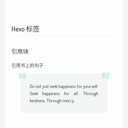
Hexo 标签
引用块
引用书上的句子
Do not just seek happiness for yourself.
Seek happiness for all. Through
kindness. Through mercy.